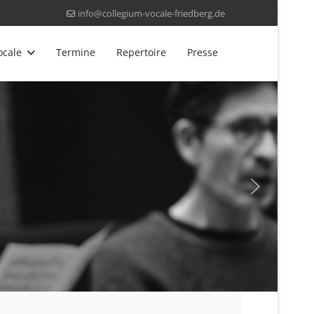
info@collegium-vocale-friedberg.de
ocale
Termine
Repertoire
Presse
e - 1
ale - 2 [Dirigent]
 Vocale - 3
um Vocale - 4