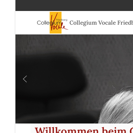
Collegium Vocale Fried
Willkommen beim C